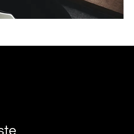
"Decidí formar 
creo en el poder
transformar nego
Me motiva traba
ste
que se dedica a l