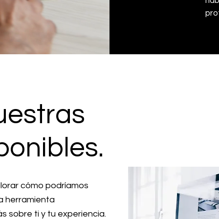
hab
pro
uestras
ponibles.
plorar cómo podríamos
ra herramienta
 sobre ti y tu experiencia.