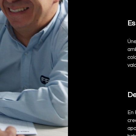
Es
Úne
amb
col
val
De
En 
cre
apo